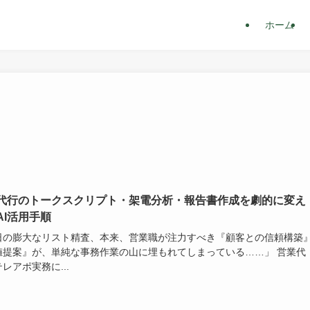
ホーム
代行のトークスクリプト・架電分析・報告書作成を劇的に変え
AI活用手順
日の膨大なリスト精査、本来、営業職が注力すべき『顧客との信頼構築
値提案』が、単純な事務作業の山に埋もれてしまっている……」 営業代
レアポ実務に...