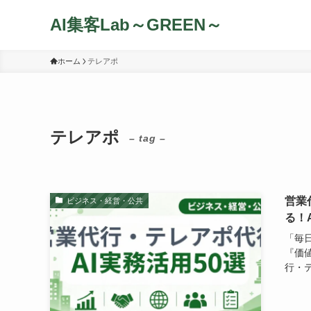
AI集客Lab～GREEN～
ホーム
テレアポ
テレアポ
– tag –
営業
ビジネス・経営・公共
る！
「毎
『価
行・テ