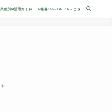
業種別AI活用ガイド
AI集客Lab～GREEN～とは
』や