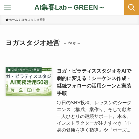
AI集客Lab～GREEN～
ホーム
ヨガスタジオ経営
ヨガスタジオ経営
– tag –
ヨガ・ピラティススタジオをAIで
店舗・サービス・教育
劇的に変える！シーケンス作成・
継続フォローの活用シーンと実装
手順
毎日のSNS投稿、レッスンのシーク
エンス（構成）案作り、そして顧客
一人ひとりの継続サポート。本来、
インストラクターが注力すべき『心
身の健康を導く指導』や『ポーズ...