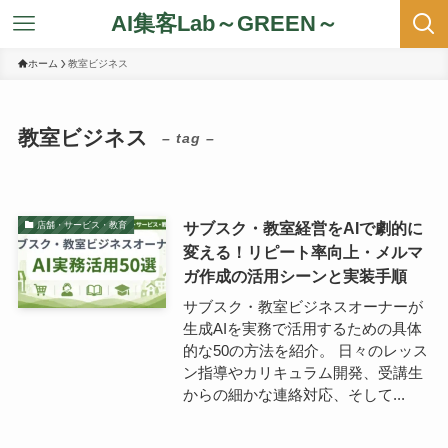
AI集客Lab～GREEN～
ホーム
教室ビジネス
教室ビジネス
– tag –
サブスク・教室経営をAIで劇的に
店舗・サービス・教育
変える！リピート率向上・メルマ
ガ作成の活用シーンと実装手順
サブスク・教室ビジネスオーナーが
生成AIを実務で活用するための具体
的な50の方法を紹介。 日々のレッス
ン指導やカリキュラム開発、受講生
からの細かな連絡対応、そして...