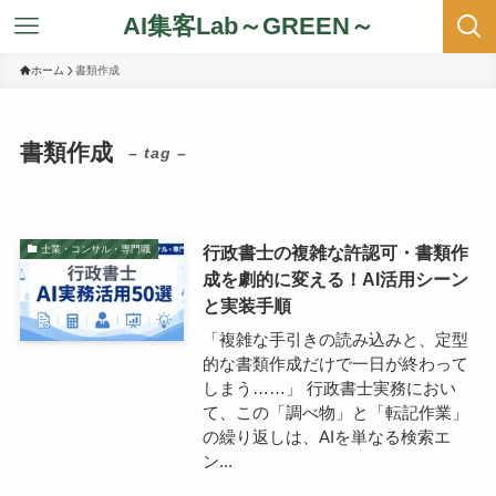
AI集客Lab～GREEN～
ホーム
書類作成
書類作成
– tag –
行政書士の複雑な許認可・書類作
士業・コンサル・専門職
成を劇的に変える！AI活用シーン
と実装手順
「複雑な手引きの読み込みと、定型
的な書類作成だけで一日が終わって
しまう……」 行政書士実務におい
て、この「調べ物」と「転記作業」
の繰り返しは、AIを単なる検索エ
ン...