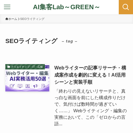
AI集客Lab～GREEN～
ホーム
SEOライティング
SEOライティング
– tag –
Webライターの記事リサーチ・構
クリエイティブ・IT・広報
成案作成を劇的に変える！AI活用
シーンと実装手順
「終わりの見えないリサーチと、真
っ白な画面を前にした構成作りだけ
で、気付けば数時間が過ぎてい
く……」 Webライティング・編集の
実務において、この「ゼロからの言
語...