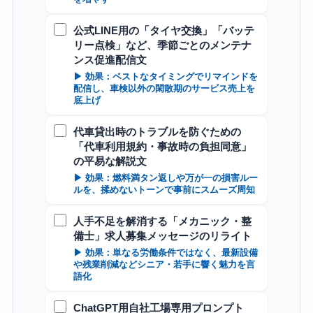
公式LINE用の「タイヤ交換」「バッテ
リー点検」など、季節ごとのメンテナ
ンス促進配信文
▶ 効果：ベストなタイミングでリマインドを
配信し、車検以外の閑散期のサービス売上を
底上げ
代車貸出時のトラブルを防ぐための
「代車利用規約・事故時の負担同意」
の平易な解説文
▶ 効果：燃料満タン返しや万が一の損害ルー
ルを、揉めないトーンで事前にスムーズ周知
人手不足を解消する「メカニック・整
備士」求人募集メッセージのリライト
▶ 効果：単なる労働条件ではなく、最新設備
や残業削減などシニア・若手に響く魅力を言
語化
ChatGPT用自社工場専用プロンプト