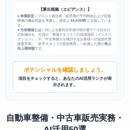
【算出根拠（エビデンス）】
●
単価設定：
フロント責任者・経営層の平均時給および店舗
稼働の機会利益を考慮し、便宜上
¥4,500/時
と定義していま
す。
●
付加価値とは：
AIによる案内文作成や指示書データ仕分け
の削減分を、社員が「整備クオリティの現場巡回（インスペ
クション）」や「中古車購入を検討するお客様への追加代替
提案営業」「若手スタッフの技術教育」へ転換した際の
売上
向上期待額
です。
ポテンシャルを確認しましょう。
項目をチェックすると、あなたのAI活用ランクが表
示されます。
自動車整備・中古車販売実務・
AI活用50選