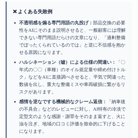
❌ よくある失敗例
不透明感を煽る専門用語の丸投げ：
部品交換の必要
性をAIにそのまま説明させると、一般顧客には理解
できない専門用語だらけの文章になり、「過剰整備
でぼったくられているのでは」と逆に不信感を抱か
せる原因になります。
ハルシネーション（嘘）による仕様の間違い：
「〇
年式の〇〇（車種）のオイル規定量や締め付けトル
ク」などをAIに直接調べさせると、平気で間違った
数値を出し、重大な整備ミスや車両破損に繋がるリ
スクがあります。
感情を逆なでする機械的なクレーム返信：
「納車後
の不具合」などのレビューに対し、AI特有の冷淡で
定型文のような感謝・謝罪をそのまま返すと、火に
油を注ぎ、地域の口コミ評価を致命的に下げること
になります。