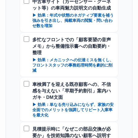
中古車サイト（カーセンサー・グーネ
ット等）の車両魅力説明文の自動生成
▶ 効果：年式や状態のネガティブ要素を補う
強みを引き出し、掲載車両の閲覧・問い合わ
せ数を増加
多忙なフロントでの「顧客要望の音声
メモ」から整備指示書への自動要約・
整理
▶ 効果：メカニックへの伝達ミスを無くし、
フロントスタッフの事務処理時間を劇的に削
減
車検満了を迎える既存顧客への、不信
感を与えない「早期予約割引」案内ハ
ガキ・DM文面
▶ 効果：単なる売り込みにならず、家族の安
全面でのメリットを強調してリピート入庫率
を最大化
見積提示時に「なぜこの部品交換が必
要か」を技術知識のない顧客へ説明す