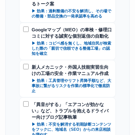
るトーク案
▶ 効果：過剰整備の不安を解消し、その場で
の整備・部品交換の一発承認率を高める
Googleマップ（MEO）の車検・修理口
コミに対する誠実な個別返信の自動化
▶ 効果：コピペ感を無くし、地域住民が検索
した際の「親切で信頼できる整備工場」の認
知を確立
新人メカニック・外国人技能実習生向
けの工場の安全・作業マニュアル作成
▶ 効果：工具管理やリフト昇降手順など、大
事故に繋がるリスクを作業の標準化で徹底防
止
「異音がする」「エアコンが効かな
い」など、トラブルを抱えるドライバ
ー向けブログ記事執筆
▶ 効果：不安を解消する初期診断コンテンツ
をフックに、地域名（SEO）からの来店相談
を増やす