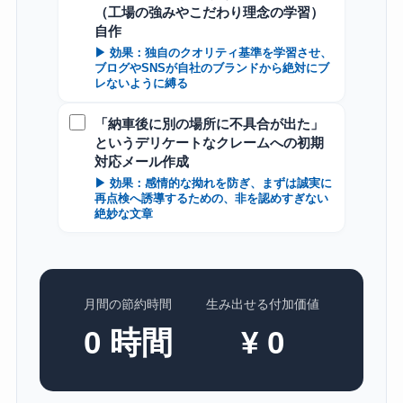
（工場の強みやこだわり理念の学習）
自作
▶ 効果：独自のクオリティ基準を学習させ、
ブログやSNSが自社のブランドから絶対にブ
レないように縛る
「納車後に別の場所に不具合が出た」
というデリケートなクレームへの初期
対応メール作成
▶ 効果：感情的な拗れを防ぎ、まずは誠実に
再点検へ誘導するための、非を認めすぎない
絶妙な文章
月間の節約時間
生み出せる付加価値
0
時間
¥
0