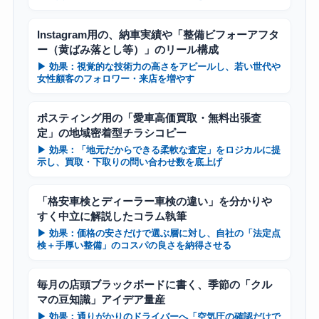
Instagram用の、納車実績や「整備ビフォーアフタ
ー（黄ばみ落とし等）」のリール構成
▶ 効果：視覚的な技術力の高さをアピールし、若い世代や
女性顧客のフォロワー・来店を増やす
ポスティング用の「愛車高価買取・無料出張査
定」の地域密着型チラシコピー
▶ 効果：「地元だからできる柔軟な査定」をロジカルに提
示し、買取・下取りの問い合わせ数を底上げ
「格安車検とディーラー車検の違い」を分かりや
すく中立に解説したコラム執筆
▶ 効果：価格の安さだけで選ぶ層に対し、自社の「法定点
検＋手厚い整備」のコスパの良さを納得させる
毎月の店頭ブラックボードに書く、季節の「クル
マの豆知識」アイデア量産
▶ 効果：通りがかりのドライバーへ「空気圧の確認だけで