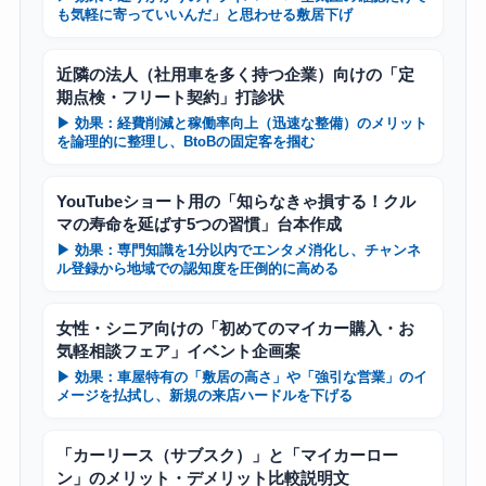
も気軽に寄っていいんだ」と思わせる敷居下げ
近隣の法人（社用車を多く持つ企業）向けの「定
期点検・フリート契約」打診状
▶ 効果：経費削減と稼働率向上（迅速な整備）のメリット
を論理的に整理し、BtoBの固定客を掴む
YouTubeショート用の「知らなきゃ損する！クル
マの寿命を延ばす5つの習慣」台本作成
▶ 効果：専門知識を1分以内でエンタメ消化し、チャンネ
ル登録から地域での認知度を圧倒的に高める
女性・シニア向けの「初めてのマイカー購入・お
気軽相談フェア」イベント企画案
▶ 効果：車屋特有の「敷居の高さ」や「強引な営業」のイ
メージを払拭し、新規の来店ハードルを下げる
「カーリース（サブスク）」と「マイカーロー
ン」のメリット・デメリット比較説明文