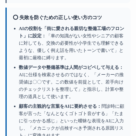
⭕ 失敗を防ぐための正しい使い方のコツ
AIの役割を「街に愛される親切な整備工場のフロン
ト」に設定：
「車の知識がない女性やシニアの顧客
に対しても、交換の必要性が小学生でも理解できる
ような、優しく例え話を用いたトーンで書いて」と
最初に厳格に縛ります。
数値データや整備基準は人間がコピペして与える：
AIに仕様を検索させるのではなく、「メーカーの推
奨値は〇〇です。この数値を前提として、若手向け
のチェックリストを整理して」と指示し、計算や整
理の道具として使います。
顧客の主観的な言葉をAIに要約させる：
問診時に顧
客が言った「なんとなくゴトゴト音がする」「たま
に引っかかる感じ」といった曖昧な表現をAIに入力
し、「メカニックが点検すべき予測される原因リス
ト」に変換させます。