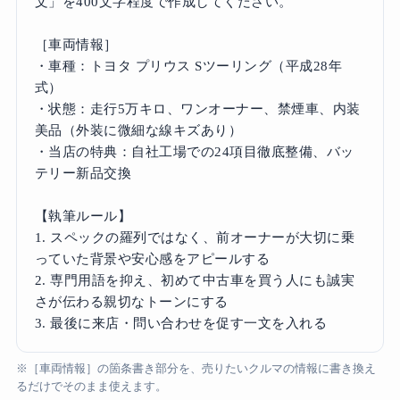
文」を400文字程度で作成してください。

［車両情報］

・車種：トヨタ プリウス Sツーリング（平成28年
式）

・状態：走行5万キロ、ワンオーナー、禁煙車、内装
美品（外装に微細な線キズあり）

・当店の特典：自社工場での24項目徹底整備、バッ
テリー新品交換

【執筆ルール】

1. スペックの羅列ではなく、前オーナーが大切に乗
っていた背景や安心感をアピールする

2. 専門用語を抑え、初めて中古車を買う人にも誠実
さが伝わる親切なトーンにする

3. 最後に来店・問い合わせを促す一文を入れる
※［車両情報］の箇条書き部分を、売りたいクルマの情報に書き換え
るだけでそのまま使えます。