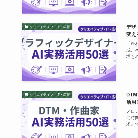
デザ
クリエイティブ・IT・広報
変え
「終
成、
埋もれ
DT
クリエイティブ・IT・広報
活用
メロ
に時
求』で