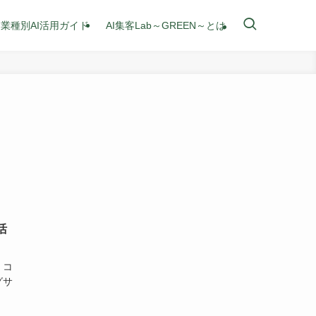
業種別AI活用ガイド
AI集客Lab～GREEN～とは
活
、コ
グサ