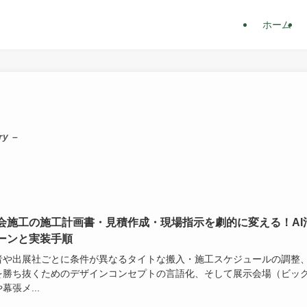
ホーム
ry –
会施工の施工計画書・見積作成・現場指示を劇的に変える！AI
ーンと実装手順
者や出展社ごとに条件が異なるタイトな搬入・施工スケジュールの調整
を勝ち抜くためのデザインコンセプトの言語化、そして展示会場（ビッ
幕張メ...