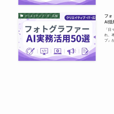
フォ
クリエイティブ・IT・広報
AI
「日
れ、
プ』が