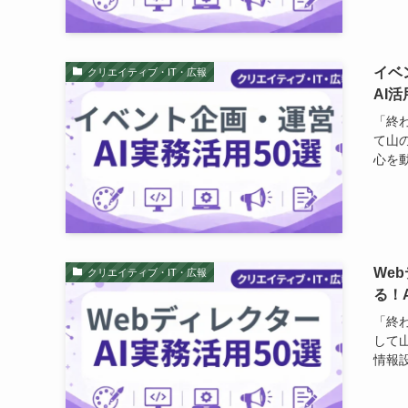
イベ
クリエイティブ・IT・広報
AI
「終
て山
心を動
We
クリエイティブ・IT・広報
る！
「終
して
情報設