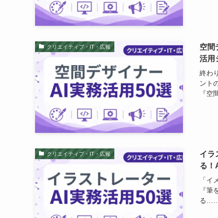
空間
クリエイティブ・IT・広報
活用
終わ
ント
『空間
イラ
クリエイティブ・IT・広報
る！
「イ
『筆
る……