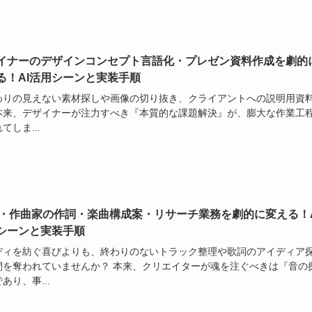
イナーのデザインコンセプト言語化・プレゼン資料作成を劇的
る！AI活用シーンと実装手順
わりの見えない素材探しや画像の切り抜き、クライアントへの説明用資
本来、デザイナーが注力すべき『本質的な課題解決』が、膨大な作業工
てしま...
M・作曲家の作詞・楽曲構成案・リサーチ業務を劇的に変える！A
シーンと実装手順
ディを紡ぐ喜びよりも、終わりのないトラック整理や歌詞のアイディア
間を奪われていませんか？ 本来、クリエイターが魂を注ぐべきは『音の
あり、事...