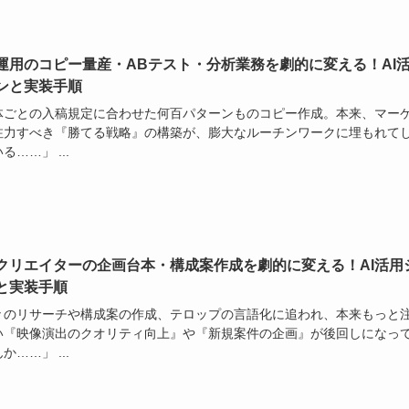
運用のコピー量産・ABテスト・分析業務を劇的に変える！AI
ンと実装手順
体ごとの入稿規定に合わせた何百パターンものコピー作成。本来、マー
注力すべき『勝てる戦略』の構築が、膨大なルーチンワークに埋もれて
る……」 ...
クリエイターの企画台本・構成案作成を劇的に変える！AI活用
と実装手順
々のリサーチや構成案の作成、テロップの言語化に追われ、本来もっと
い『映像演出のクオリティ向上』や『新規案件の企画』が後回しになっ
か……」 ...