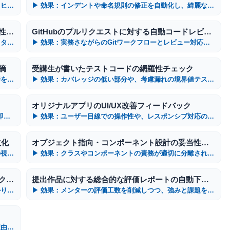
▶ 効果：答えを直接教えず、デバッグの手法を学ばせるヒントの提示
▶ 効果：インデントや命名規則の修正を自動化し、綺麗なコード習慣を定着
ポートフォリオの外部API連携や機能要件の実現性検証
GitHubのプルリクエストに対する自動コードレビュー
▶ 効果：受講生が作りたい機能の難易度や必要な技術スタックの整理
▶ 効果：実務さながらのGitワークフローとレビュー対応の高速体験
摘
受講生が書いたテストコードの網羅性チェック
▶ 効果：ネストされたループなどのパフォーマンス改善をロジカルに解説
▶ 効果：カバレッジの低い部分や、考慮漏れの境界値テストケースを提案
オリジナルアプリのUI/UX改善フィードバック
▶ 効果：OS固有の依存関係バグやポート競合の原因を即座に特定
▶ 効果：ユーザー目線での操作性や、レスポンシブ対応の不備を指摘
数化
オブジェクト指向・コンポーネント設計の妥当性評価
▶ 効果：可読性と保守性を高めるコーディングのプロの視点を伝授
▶ 効果：クラスやコンポーネントの責務が適切に分離されているかを分析
受講生のコードと模範解答の差分（Diff）ロジック解説
提出作品に対する総合的な評価レポートの自動下書き
▶ 効果：なぜ模範解答の書き方が優れているのかを分かりやすく対比
▶ 効果：メンターの評価工数を削減しつつ、強みと課題を可視化
▶ 効果：採用担当者に響く、アプリの概要・技術選定理由の格調高い言語化