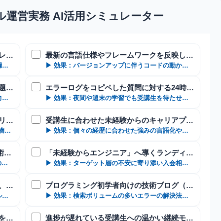
運営実務 AI活用シミュレーター
提出されたコードの構文・設計・脆弱性レビューの自動化
最新の言語仕様やフレームワークを反映した既存教材の改訂
▶ 効果：メンターの負担を半減させつつ指摘漏れのない均一な評価を実現
▶ 効果：バージョンアップに伴うコードの動かないバグを未然に排除
受講生の理解度に合わせた新規の演習問題・解答例の量産
エラーログをコピペした質問に対する24時間初期回答の構築
▶ 効果：カリキュラムのマンネリを防ぎ応用力を鍛えるテストを高速開発
▶ 効果：夜間や週末の学習でも受講生を待たせずエラーでの挫折を即防止
受講生が制作するオリジナルポートフォリオの設計・壁打ち
受講生に合わせた未経験からのキャリアプランや面接対策文作成
▶ 効果：機能要件やDB設計の矛盾を瞬時に指摘し開発の手戻りを削減
▶ 効果：個々の経歴に合わせた強みの言語化や職務経歴書のリライト補助
スクール公式SNS（X・インスタ）の技術トレンド解説文作成
「未経験からエンジニア」へ導くランディングページの集客コピー
▶ 効果：初学者に刺さるITトレンドや勉強法のコンテンツを毎日自動量産
▶ 効果：ターゲット層の不安に寄り添い入会相談へ導くCVRの高い文面
受講生向けのリマインドや受講期間延長、規約変更の案内
プログラミング初学者向けの技術ブログ（SEO記事）の執筆
▶ 効果：トラブルを防ぎつつ伝えるべきルールをロジカルに通知する文章
▶ 効果：検索ボリュームの多いエラーの解決法などを網羅し自然流入を獲得
無料の体験レッスン・説明会後の入会率を高める追客LINE文面
進捗が遅れている受講生への温かい継続モチベート個別連絡