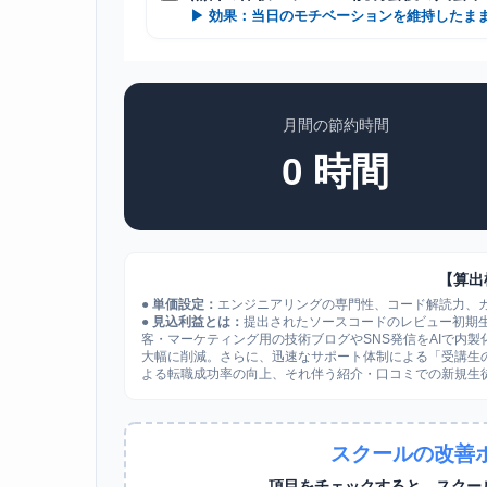
月間の節約時間
0
時間
【算出
●
単価設定：
エンジニアリングの専門性、コード解読力、
●
見込利益とは：
提出されたソースコードのレビュー初期
客・マーケティング用の技術ブログやSNS発信をAIで内
大幅に削減。さらに、迅速なサポート体制による「受講生の
よる転職成功率の向上、それ伴う紹介・口コミでの新規生
スクールの改善
項目をチェックすると、スクー