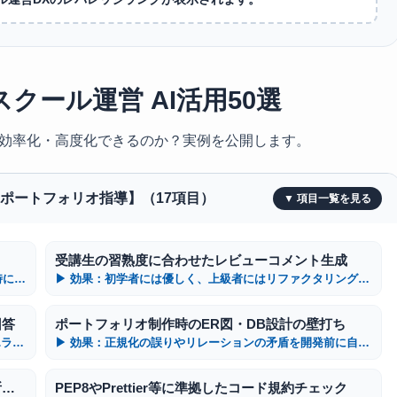
クール運営 AI活用50選
効率化・高度化できるのか？実例を公開します。
・ポートフォリオ指導】（17項目）
受講生の習熟度に合わせたレビューコメント生成
▶ 効果：SQLインジェクションやXSS等のリスクを瞬時に検出
▶ 効果：初学者には優しく、上級者にはリファクタリングを促す文面
回答
ポートフォリオ制作時のER図・DB設計の壁打ち
▶ 効果：夜間や週末の独学時でも受講生を待たせずにエラーを解消
▶ 効果：正規化の誤りやリレーションの矛盾を開発前に自動検知
「動かない原因」を見つけるためのデバッグ箇所の指摘
PEP8やPrettier等に準拠したコード規約チェック