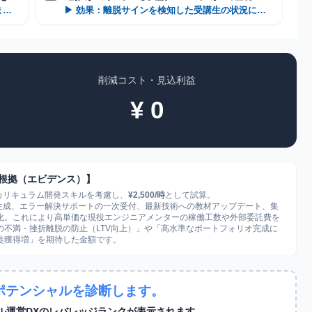
▶ 効果：当日のモチベーションを維持したまま本講座へ繋ぐステップ配信
▶ 効果：離脱サインを検知した受講生の状況に寄り添う声かけ文面の推敲
削減コスト・見込利益
¥
0
根拠（エビデンス）】
カリキュラム開発スキルを考慮し、
¥2,500/時
として試算。
生成、エラー解決サポートの一次受付、最新技術への教材アップデート、集
製化。これにより高単価な現役エンジニアメンターの稼働工数や外部委託費を
不満・挫折離脱の防止（LTV向上）」や「高水準なポートフォリオ完成に
徒獲得増」を期待した金額です。
ポテンシャルを診断します。
ル運営DXのレバレッジランクが表示されます。