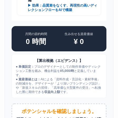
▶ 効果：品質差をなくす、再現性の高いディ
レクションフローをAIで構築
月間の節約時間
生み出せる資産価値
0
時間
¥
0
【算出根拠（エビデンス）】
●
単価設定：
プロのデザイナーとしての制作単価やディレク
ション工数を鑑み、機会利益を
¥5,000/時
と定義していま
す。
●
資産価値とは：
AIによる「資料作成・言語化・素材準備」
の削減分を、デザイナーが「より深いブランディング設計」
や「新規スキルの習得」「高単価な大型案件の受注」へ転換
した際に期待できる
収益向上額
です。
ポテンシャルを確認しましょう。