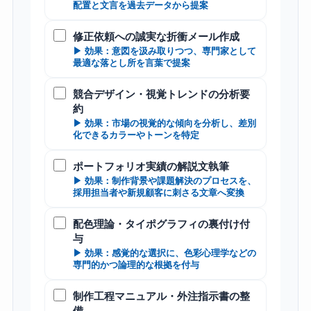
配置と文言を過去データから提案
修正依頼への誠実な折衝メール作成
▶ 効果：意図を汲み取りつつ、専門家として
最適な落とし所を言葉で提案
競合デザイン・視覚トレンドの分析要
約
▶ 効果：市場の視覚的な傾向を分析し、差別
化できるカラーやトーンを特定
ポートフォリオ実績の解説文執筆
▶ 効果：制作背景や課題解決のプロセスを、
採用担当者や新規顧客に刺さる文章へ変換
配色理論・タイポグラフィの裏付け付
与
▶ 効果：感覚的な選択に、色彩心理学などの
専門的かつ論理的な根拠を付与
制作工程マニュアル・外注指示書の整
備