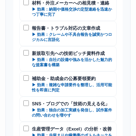
材料・外注メーカーへの相見積・連絡
▶ 効果：納期や価格交渉の定型連絡を迅速か
つ丁寧に完了
報告書・トラブル対応の文章作成
▶ 効果：クレームや不具合報告を誠実かつロ
ジカルに言語化
新規取引先への技術ピッチ資料作成
▶ 効果：自社の設備や強みを活かした魅力的
な提案書を構築
補助金・助成金の公募要領要約
▶ 効果：複雑な申請要件を整理し、活用可能
性を即座に判定
SNS・ブログでの「技術の見える化」
▶ 効果：独自の加工実績を発信し、試作案件
の問い合わせを増やす
生産管理データ（Excel）の分析・改善
▶ 効果：歩留まりや稼働率のボトルネックを