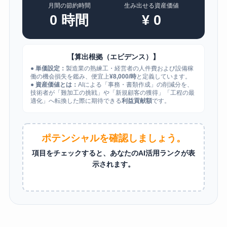
月間の節約時間
生み出せる資産価値
0
時間
¥
0
【算出根拠（エビデンス）】
●
単価設定：
製造業の熟練工・経営者の人件費および設備稼
働の機会損失を鑑み、便宜上
¥8,000/時
と定義しています。
●
資産価値とは：
AIによる「事務・書類作成」の削減分を、
技術者が「難加工の挑戦」や「新規顧客の獲得」「工程の最
適化」へ転換した際に期待できる
利益貢献額
です。
ポテンシャルを確認しましょう。
項目をチェックすると、あなたのAI活用ランクが表
示されます。