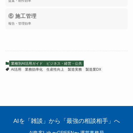
提案・制作効率
⑥ 施工管理
報告・管理効率
業種別AI活用ガイド
ビジネス・経営・公共
AI活用
業務効率化
生産性向上
製造実務
製造業DX
AIを「雑談」から「最強の相談相手」へ
AI集客Lab 〜GREEN〜 運営事務局