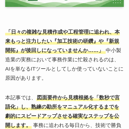
「日々の複雑な見積作成や工程管理に追われ、本
来もっと注力したい『加工技術の研鑽』や『新規
開拓』が後回しになっていませんか……」
中小製
造業の実務において事務作業に忙殺されるのは、
AIを単なるITツールとしてしか使っていないことに
原因があります。
本記事では、
図面要件から見積根拠を「数秒で言
語化」し、熟練の勘所をマニュアル化するまでを
劇的にスピードアップさせる確実なステップを公
開します。
事務に追われる毎日から、技術で勝負