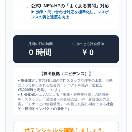
公式LINEやHPの「よくある質問」対応
▶ 効果：問い合わせ対応を標準化し、レスポ
ンスの質と速度を向上
月間の節約時間
生み出せる社会価値
0
時間
¥
0
【算出根拠（エビデンス）】
●
単価設定：
非営利組織の専門スタッフや理事の工数、活動
によって創出される社会的インパクトを鑑み、便宜上
¥5,000/時
と定義しています。
●
社会価値とは：
AIによる「事務・報告書作成」の削減分
を、スタッフが「受益者への直接支援」や「新規施策の立
案」「ドナーとの信頼構築」へ転換した際に期待できる
社会
的・経済的インパクトの増分
です。
ポテンシャルを確認しましょう。