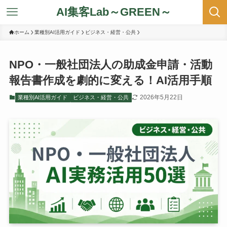
AI集客Lab～GREEN～
ホーム
業種別AI活用ガイド
ビジネス・経営・公共
NPO・一般社団法人の助成金申請・活動
報告書作成を劇的に変える！AI活用手順
2026年5月22日
業種別AI活用ガイド
ビジネス・経営・公共