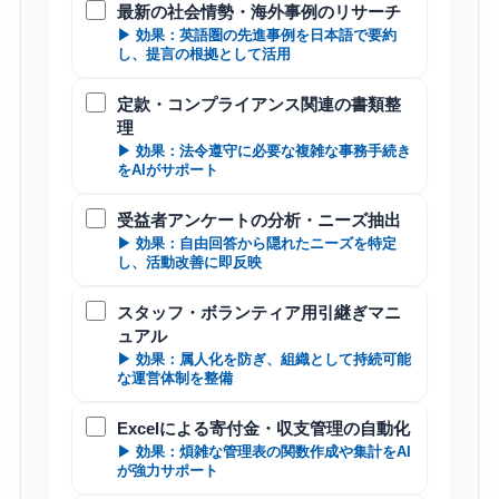
最新の社会情勢・海外事例のリサーチ
▶ 効果：英語圏の先進事例を日本語で要約
し、提言の根拠として活用
定款・コンプライアンス関連の書類整
理
▶ 効果：法令遵守に必要な複雑な事務手続き
をAIがサポート
受益者アンケートの分析・ニーズ抽出
▶ 効果：自由回答から隠れたニーズを特定
し、活動改善に即反映
スタッフ・ボランティア用引継ぎマニ
ュアル
▶ 効果：属人化を防ぎ、組織として持続可能
な運営体制を整備
Excelによる寄付金・収支管理の自動化
▶ 効果：煩雑な管理表の関数作成や集計をAI
が強力サポート