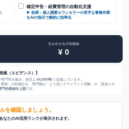
確定申告・経費管理の自動化支援
せ、
▶ 効果：個人開業カウンセラーの苦手な事務作業
をAIの指示で劇的に効率化
生み出せる付加価値
¥
0
根拠（エビデンス）】
や専門性を鑑み、便宜上
¥4,000/時
と定義しています。
・事務」の削減分を、専門職が「より深いクライアント理解」や「新規スキ
専門的価値向上額
です。
ルを確認しましょう。
あなたのAI活用ランクが表示されます。