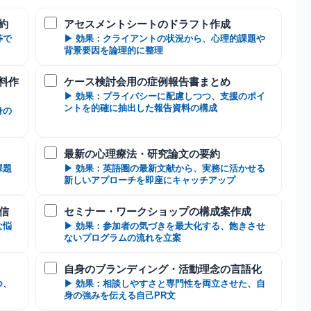
約
アセスメントシートのドラフト作成
等で
▶ 効果：クライアントの状況から、心理的課題や
背景要因を論理的に整理
料作
ケース検討会用の症例報告書まとめ
▶ 効果：プライバシーに配慮しつつ、支援のポイ
ントを的確に抽出した報告資料の構成
身の
最新の心理療法・研究論文の要約
課題
▶ 効果：英語圏の最新文献から、実務に活かせる
新しいアプローチを即座にキャッチアップ
信
セミナー・ワークショップの構成案作成
な悩
▶ 効果：参加者の気づきを最大化する、飽きさせ
ないプログラムの流れを立案
自身のブランディング・活動理念の言語化
つ、
▶ 効果：相談しやすさと専門性を両立させた、自
身の強みを伝える自己PR文