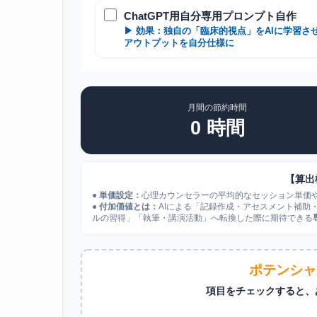
ChatGPT用自分専用プロンプト自作
▶ 効果：独自の「臨床的視点」をAIに学習さ
アウトプットを自分仕様に
月間の節約時間
0
時間
【算出
●
単価設定：
心理カウンセラーの平均的なセッション単価
●
付加価値とは：
AIによる「記録作成・アセスメント補助
ルの習得」「執筆・講演活動」へ転換した際に期待できる
ポテンシャ
項目をチェックすると、