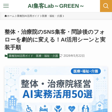
AI集客Lab～GREEN～
ホーム
業種別AI活用ガイド
医療・福祉・介護
整体・治療院のSNS集客・問診後のフォ
ローを劇的に変える！AI活用シーンと実
装手順
2026年5月22日
業種別AI活用ガイド
医療・福祉・介護