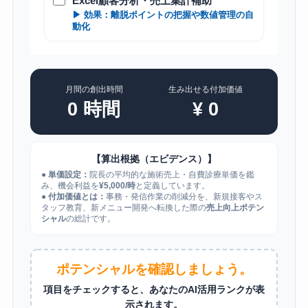
Excel顧客分析・売上集計補助
▶ 効果：離脱ポイントの把握や数値管理の自
動化
月間の創出時間
生み出せる付加価値
0
時間
¥
0
【算出根拠（エビデンス）】
●
単価設定：
院長の平均的な施術売上・自費診療単価を鑑
み、機会利益を
¥5,000/時
と定義しています。
●
付加価値とは：
事務・発信作業の削減分を、新規接客やス
タッフ教育、新メニュー開発へ転換した際の
売上向上ポテン
シャル
の総計です。
ポテンシャルを確認しましょう。
項目をチェックすると、あなたのAI活用ランクが表
示されます。