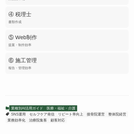
④ 税理士
書類作成
⑤ Web制作
提案・制作効率
⑥ 施工管理
報告・管理効率
業種別AI活用ガイド
医療・福祉・介護
SNS運用
セルフケア発信
リピート率向上
接骨院運営
整体院経営
業務効率化
治療院集客
顧客対応